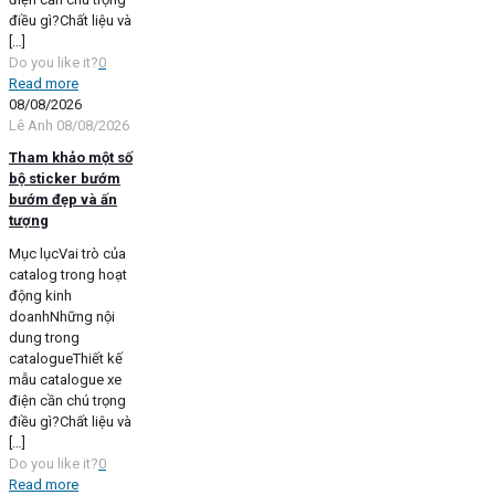
điều gì?Chất liệu và
[…]
Do you like it?
0
Read more
08/08/2026
Lê Anh
08/08/2026
Tham khảo một số
bộ sticker bướm
bướm đẹp và ấn
tượng
Mục lụcVai trò của
catalog trong hoạt
động kinh
doanhNhững nội
dung trong
catalogueThiết kế
mẫu catalogue xe
điện cần chú trọng
điều gì?Chất liệu và
[…]
Do you like it?
0
Read more