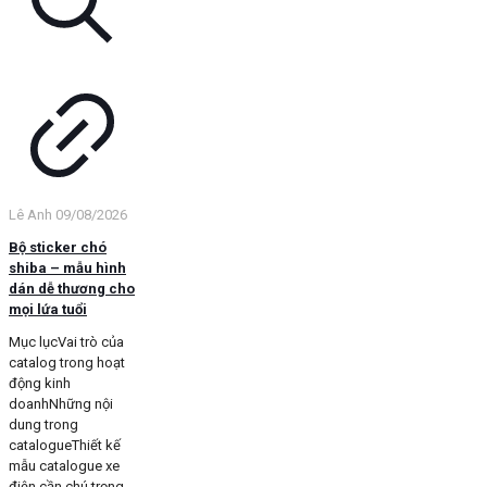
Lê Anh
09/08/2026
Bộ sticker chó
shiba – mẫu hình
dán dễ thương cho
mọi lứa tuổi
Mục lụcVai trò của
catalog trong hoạt
động kinh
doanhNhững nội
dung trong
catalogueThiết kế
mẫu catalogue xe
điện cần chú trọng