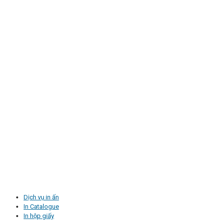
Dịch vụ in ấn
In Catalogue
In hộp giấy