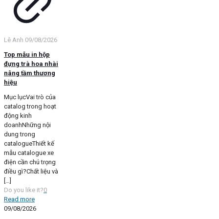
Lê Anh
09/08/2026
Top mẫu in hộp
đựng trà hoa nhài
nâng tầm thương
hiệu
Mục lụcVai trò của
catalog trong hoạt
động kinh
doanhNhững nội
dung trong
catalogueThiết kế
mẫu catalogue xe
điện cần chú trọng
điều gì?Chất liệu và
[…]
Do you like it?
0
Read more
09/08/2026