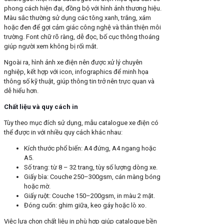
phong cách hiện đại, đồng bộ với hình ảnh thương hiệu.
Màu sắc thường sử dụng các tông xanh, trắng, xám
hoặc đen để gợi cảm giác công nghệ và thân thiện môi
trường. Font chữ rõ ràng, dễ đọc, bố cục thông thoáng
giúp người xem không bị rối mắt.
Ngoài ra, hình ảnh xe điện nên được xử lý chuyên
nghiệp, kết hợp với icon, infographics để minh họa
thông số kỹ thuật, giúp thông tin trở nên trực quan và
dễ hiểu hơn.
Chất liệu và quy cách in
Tùy theo mục đích sử dụng, mẫu catalogue xe điện có
thể được in với nhiều quy cách khác nhau:
Kích thước phổ biến: A4 đứng, A4 ngang hoặc
A5.
Số trang: từ 8 – 32 trang, tùy số lượng dòng xe.
Giấy bìa: Couche 250–300gsm, cán màng bóng
hoặc mờ.
Giấy ruột: Couche 150–200gsm, in màu 2 mặt.
Đóng cuốn: ghim giữa, keo gáy hoặc lò xo.
Việc lựa chọn chất liệu in phù hợp giúp catalogue bền