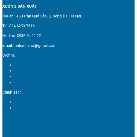
XƯỞNG SẢN XUẤT
Địa chỉ: 460 Trần Quý Cáp, Q.Đống Đa, Hà Nội.
Tel: 024 6293 7316
Hotline: 0936 54 11 22
Email: innhanhshd@gmail.com
Dịch vụ
In túi giấy
In hộp giấy
In tem nhãn
Dịch vụ in ấn
Chính sách
Chính sách quy định chung
Chính sách bảo mật thông tin