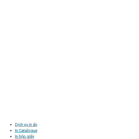
Dịch vụ in ấn
In Catalogue
In hộp giấy