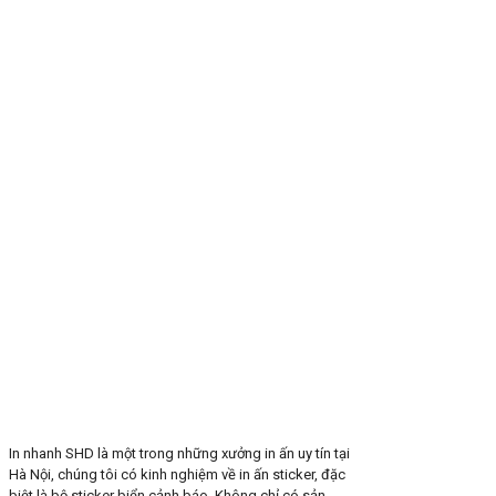
In nhanh SHD là một trong những xưởng in ấn uy tín tại
Hà Nội, chúng tôi có kinh nghiệm về in ấn sticker, đặc
biệt là bộ sticker biển cảnh báo. Không chỉ có sản