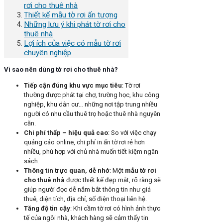
rơi cho thuê nhà
Thiết kế mẫu tờ rơi ấn tượng
Những lưu ý khi phát tờ rơi cho
thuê nhà
Lợi ích của việc có mẫu tờ rơi
chuyên nghiệp
Vì sao nên dùng tờ rơi cho thuê nhà?
Tiếp cận đúng khu vực mục tiêu
: Tờ rơi
thường được phát tại chợ, trường học, khu công
nghiệp, khu dân cư… những nơi tập trung nhiều
người có nhu cầu thuê trọ hoặc thuê nhà nguyên
căn.
Chi phí thấp – hiệu quả cao
: So với việc chạy
quảng cáo online, chi phí in ấn tờ rơi rẻ hơn
nhiều, phù hợp với chủ nhà muốn tiết kiệm ngân
sách.
Thông tin trực quan, dễ nhớ
: Một
mẫu tờ rơi
cho thuê nhà
được thiết kế đẹp mắt, rõ ràng sẽ
giúp người đọc dễ nắm bắt thông tin như giá
thuê, diện tích, địa chỉ, số điện thoại liên hệ.
Tăng độ tin cậy
: Khi cầm tờ rơi có hình ảnh thực
tế của ngôi nhà, khách hàng sẽ cảm thấy tin