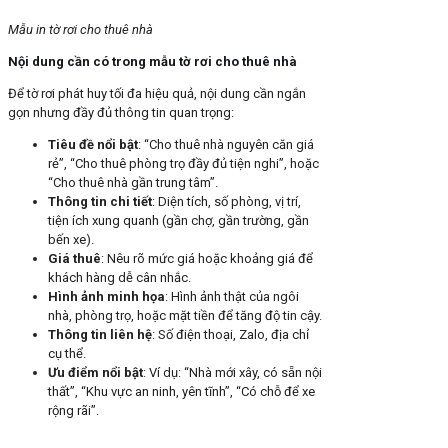
Mẫu in tờ rơi cho thuê nhà
Nội dung cần có trong mẫu tờ rơi cho thuê nhà
Để tờ rơi phát huy tối đa hiệu quả, nội dung cần ngắn
gọn nhưng đầy đủ thông tin quan trọng:
Tiêu đề nổi bật
: “Cho thuê nhà nguyên căn giá
rẻ”, “Cho thuê phòng trọ đầy đủ tiện nghi”, hoặc
“Cho thuê nhà gần trung tâm”.
Thông tin chi tiết
: Diện tích, số phòng, vị trí,
tiện ích xung quanh (gần chợ, gần trường, gần
bến xe).
Giá thuê
: Nêu rõ mức giá hoặc khoảng giá để
khách hàng dễ cân nhắc.
Hình ảnh minh họa
: Hình ảnh thật của ngôi
nhà, phòng trọ, hoặc mặt tiền để tăng độ tin cậy.
Thông tin liên hệ
: Số điện thoại, Zalo, địa chỉ
cụ thể.
Ưu điểm nổi bật
: Ví dụ: “Nhà mới xây, có sẵn nội
thất”, “Khu vực an ninh, yên tĩnh”, “Có chỗ để xe
rộng rãi”.