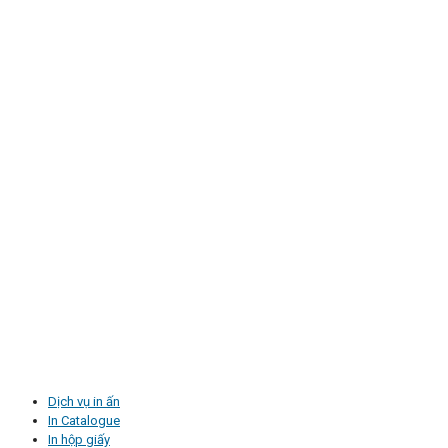
Dịch vụ in ấn
In Catalogue
In hộp giấy