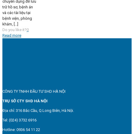
chuyên dụng để lưu
trữ hồ sơ, bệnh án
và các tài liệu tại
bệnh viện, phòng
khám,
[…]
Do you like it?
0
Read more
CÔNG TY TNHH ĐẦU TƯ SHD HÀ NỘI
TRỤ SỞ CTY SHD HÀ NỘI
Địa chỉ: 316 Bắc Cầu, Q.Long Biên, Hà Nội.
Tel: (024) 3732 6916
Hotline: 0936 54 11 22