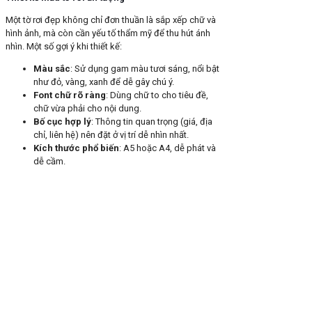
Một tờ rơi đẹp không chỉ đơn thuần là sắp xếp chữ và
hình ảnh, mà còn cần yếu tố thẩm mỹ để thu hút ánh
nhìn. Một số gợi ý khi thiết kế:
Màu sắc
: Sử dụng gam màu tươi sáng, nổi bật
như đỏ, vàng, xanh để dễ gây chú ý.
Font chữ rõ ràng
: Dùng chữ to cho tiêu đề,
chữ vừa phải cho nội dung.
Bố cục hợp lý
: Thông tin quan trọng (giá, địa
chỉ, liên hệ) nên đặt ở vị trí dễ nhìn nhất.
Kích thước phổ biến
: A5 hoặc A4, dễ phát và
dễ cầm.