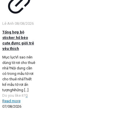
Lê Anh
08/08/2026
Tổng hợp bộ
sticker hổ béo
cute được giới trẻ
yêu thích
Mục lụcVì sao nên
dùng tờ rơi cho thuê
nhà?Nội dung cần
có trong mẫu tờ rơi
cho thuê nhàThiết
kế mẫu tờ rơi ấn
tượngNhững
[…]
Do you like it?
0
Read more
07/08/2026