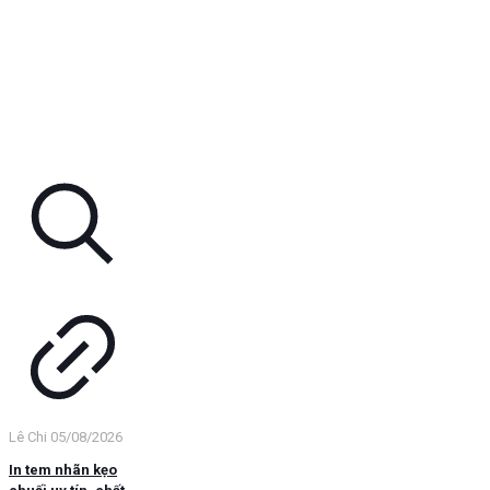
Lê Chi
05/08/2026
In tem nhãn kẹo