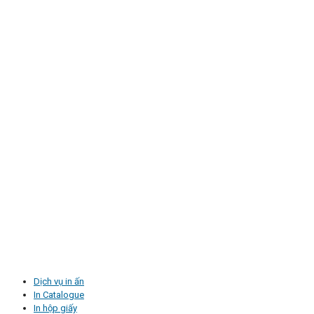
Dịch vụ in ấn
In Catalogue
In hộp giấy