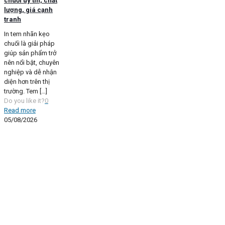
chuối uy tín, chất
lượng, giá cạnh
tranh
In tem nhãn kẹo
chuối là giải pháp
giúp sản phẩm trở
nên nổi bật, chuyên
nghiệp và dễ nhận
diện hơn trên thị
trường. Tem
[…]
Do you like it?
0
Read more
05/08/2026