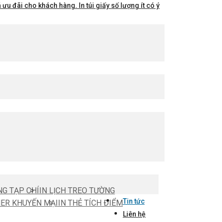
ưu đãi cho khách hàng. In túi giấy số lượng ít có ý
NG TẠP CHÍ
IN LỊCH TREO TƯỜNG
Tin tức
HER KHUYẾN MẠI
IN THẺ TÍCH ĐIỂM
Liên hệ