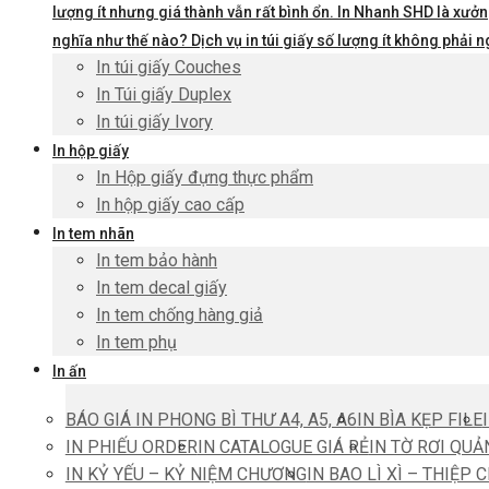
lượng ít nhưng giá thành vẫn rất bình ổn. In Nhanh SHD là xưởng
nghĩa như thế nào? Dịch vụ in túi giấy số lượng ít không phả
In túi giấy Couches
In Túi giấy Duplex
In túi giấy Ivory
In hộp giấy
In Hộp giấy đựng thực phẩm
In hộp giấy cao cấp
In tem nhãn
In tem bảo hành
In tem decal giấy
In tem chống hàng giả
In tem phụ
In ấn
BÁO GIÁ IN PHONG BÌ THƯ A4, A5, A6
IN BÌA KẸP FILE
IN PHIẾU ORDER
IN CATALOGUE GIÁ RẺ
IN TỜ RƠI QUẢ
IN KỶ YẾU – KỶ NIỆM CHƯƠNG
IN BAO LÌ XÌ – THIỆP 