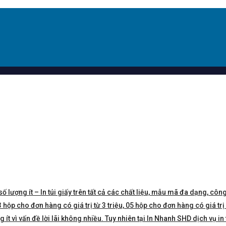
số lượng ít – In túi giấy trên tất cả các chất liệu, mẫu mã đa dạng, công
hộp cho đơn hàng có giá trị từ 3 triệu, 05 hộp cho đơn hàng có giá trị 5 
t vì vấn đề lời lãi không nhiều. Tuy nhiên tại In Nhanh SHD dịch vụ in 