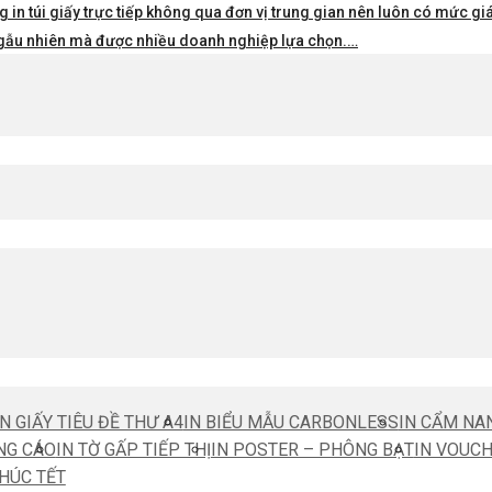
 in túi giấy trực tiếp không qua đơn vị trung gian nên luôn có mức giá 
i ngẫu nhiên mà được nhiều doanh nghiệp lựa chọn.…
IN GIẤY TIÊU ĐỀ THƯ A4
IN BIỂU MẪU CARBONLESS
IN CẨM NA
NG CÁO
IN TỜ GẤP TIẾP THỊ
IN POSTER – PHÔNG BẠT
IN VOUC
CHÚC TẾT