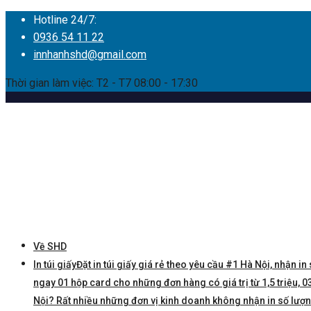
Hotline 24/7:
0936 54 11 22
innhanhshd@gmail.com
Thời gian làm việc: T2 - T7 08:00 - 17:30
Về SHD
In túi giấy
Đặt in túi giấy giá rẻ theo yêu cầu #1 Hà Nội, nhận in 
ngay 01 hộp card cho những đơn hàng có giá trị từ 1,5 triệu, 03 
Nội? Rất nhiều những đơn vị kinh doanh không nhận in số lượng í