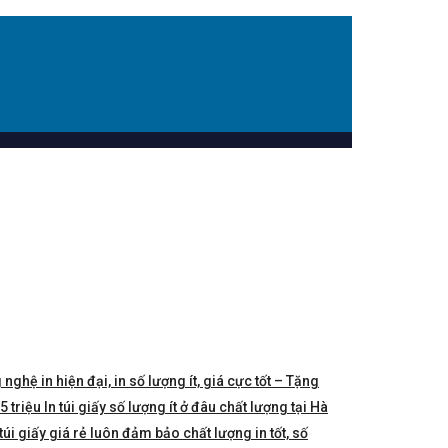
 nghệ in hiện đại, in số lượng ít, giá cực tốt – Tặng
triệu In túi giấy số lượng ít ở đâu chất lượng tại Hà
túi giấy giá rẻ luôn đảm bảo chất lượng in tốt, số