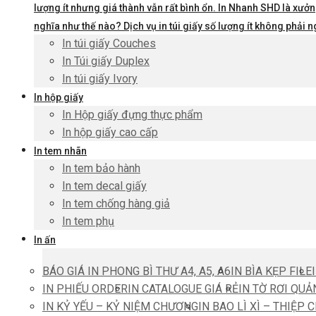
lượng ít nhưng giá thành vẫn rất bình ổn. In Nhanh SHD là xưởng
nghĩa như thế nào? Dịch vụ in túi giấy số lượng ít không phả
In túi giấy Couches
In Túi giấy Duplex
In túi giấy Ivory
In hộp giấy
In Hộp giấy đựng thực phẩm
In hộp giấy cao cấp
In tem nhãn
In tem bảo hành
In tem decal giấy
In tem chống hàng giả
In tem phụ
In ấn
BÁO GIÁ IN PHONG BÌ THƯ A4, A5, A6
IN BÌA KẸP FILE
IN PHIẾU ORDER
IN CATALOGUE GIÁ RẺ
IN TỜ RƠI QUẢ
IN KỶ YẾU – KỶ NIỆM CHƯƠNG
IN BAO LÌ XÌ – THIỆP 