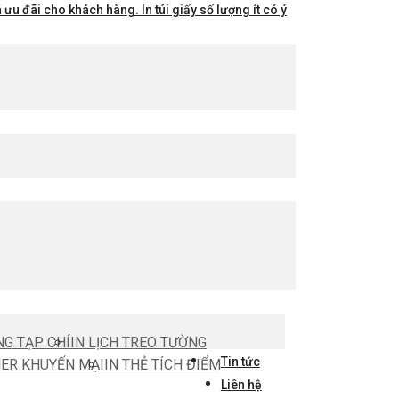
ưu đãi cho khách hàng. In túi giấy số lượng ít có ý
NG TẠP CHÍ
IN LỊCH TREO TƯỜNG
Tin tức
HER KHUYẾN MẠI
IN THẺ TÍCH ĐIỂM
Liên hệ