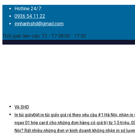
Hotline 24/7:
0936 54 11 22
innhanhshd@gmail.com
Thời gian làm việc: T2 - T7 08:00 - 17:30
Về SHD
In túi giấy
Đặt in túi giấy giá rẻ theo yêu cầu #1 Hà Nội, nhận in 
ngay 01 hộp card cho những đơn hàng có giá trị từ 1,5 triệu, 03 
Nội? Rất nhiều những đơn vị kinh doanh không nhận in số lượng í