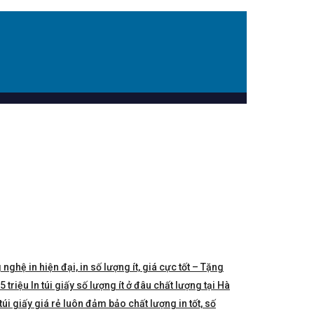
 nghệ in hiện đại, in số lượng ít, giá cực tốt – Tặng
triệu In túi giấy số lượng ít ở đâu chất lượng tại Hà
túi giấy giá rẻ luôn đảm bảo chất lượng in tốt, số