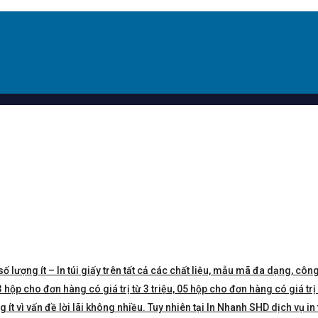
số lượng ít – In túi giấy trên tất cả các chất liệu, mẫu mã đa dạng, công
hộp cho đơn hàng có giá trị từ 3 triệu, 05 hộp cho đơn hàng có giá trị 5 
t vì vấn đề lời lãi không nhiều. Tuy nhiên tại In Nhanh SHD dịch vụ in 