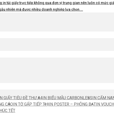
 in túi giấy trực tiếp không qua đơn vị trung gian nên luôn có mức giá 
i ngẫu nhiên mà được nhiều doanh nghiệp lựa chọn.…
IN GIẤY TIÊU ĐỀ THƯ A4
IN BIỂU MẪU CARBONLESS
IN CẨM NA
NG CÁO
IN TỜ GẤP TIẾP THỊ
IN POSTER – PHÔNG BẠT
IN VOUC
CHÚC TẾT