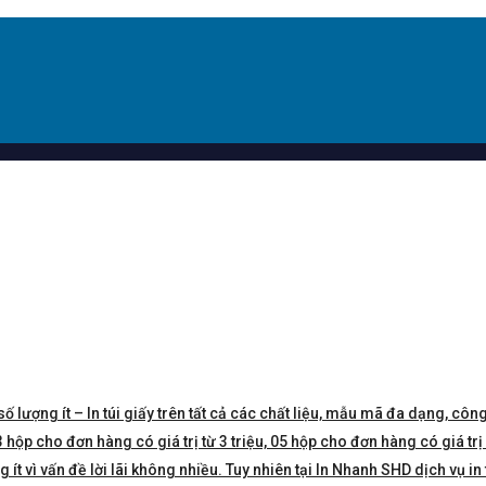
số lượng ít – In túi giấy trên tất cả các chất liệu, mẫu mã đa dạng, công
hộp cho đơn hàng có giá trị từ 3 triệu, 05 hộp cho đơn hàng có giá trị 5 
t vì vấn đề lời lãi không nhiều. Tuy nhiên tại In Nhanh SHD dịch vụ in 