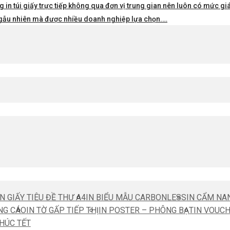
 in túi giấy trực tiếp không qua đơn vị trung gian nên luôn có mức giá 
i ngẫu nhiên mà được nhiều doanh nghiệp lựa chọn.…
IN GIẤY TIÊU ĐỀ THƯ A4
IN BIỂU MẪU CARBONLESS
IN CẨM NA
NG CÁO
IN TỜ GẤP TIẾP THỊ
IN POSTER – PHÔNG BẠT
IN VOUC
CHÚC TẾT