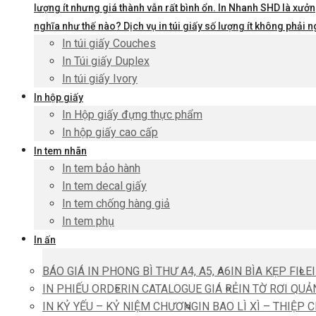
lượng ít nhưng giá thành vẫn rất bình ổn. In Nhanh SHD là xưởng
nghĩa như thế nào? Dịch vụ in túi giấy số lượng ít không phả
In túi giấy Couches
In Túi giấy Duplex
In túi giấy Ivory
In hộp giấy
In Hộp giấy đựng thực phẩm
In hộp giấy cao cấp
In tem nhãn
In tem bảo hành
In tem decal giấy
In tem chống hàng giả
In tem phụ
In ấn
BÁO GIÁ IN PHONG BÌ THƯ A4, A5, A6
IN BÌA KẸP FILE
IN PHIẾU ORDER
IN CATALOGUE GIÁ RẺ
IN TỜ RƠI QUẢ
IN KỶ YẾU – KỶ NIỆM CHƯƠNG
IN BAO LÌ XÌ – THIỆP 