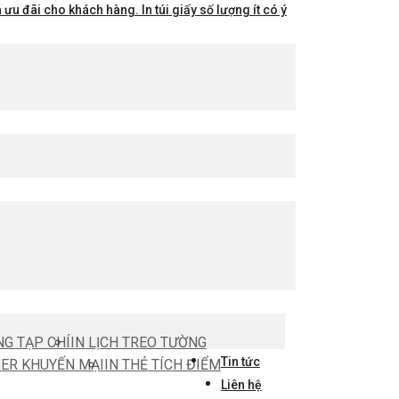
ưu đãi cho khách hàng. In túi giấy số lượng ít có ý
NG TẠP CHÍ
IN LỊCH TREO TƯỜNG
Tin tức
HER KHUYẾN MẠI
IN THẺ TÍCH ĐIỂM
Liên hệ