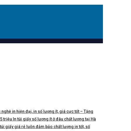
 nghệ in hiện đại, in số lượng ít, giá cực tốt – Tặng
triệu In túi giấy số lượng ít ở đâu chất lượng tại Hà
túi giấy giá rẻ luôn đảm bảo chất lượng in tốt, số