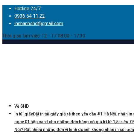
Hotline 24/7:
0936 54 11 22
innhanhshd@gmail.com
Thời gian làm việc: T2 - T7 08:00 - 17:30
Về SHD
In túi giấy
Đặt in túi giấy giá rẻ theo yêu cầu #1 Hà Nội, nhận in 
ngay 01 hộp card cho những đơn hàng có giá trị từ 1,5 triệu, 03 
Nội? Rất nhiều những đơn vị kinh doanh không nhận in số lượng í