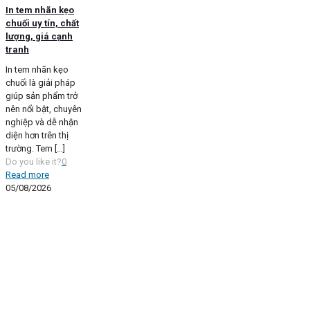
In tem nhãn kẹo
chuối uy tín, chất
lượng, giá cạnh
tranh
In tem nhãn kẹo
chuối là giải pháp
giúp sản phẩm trở
nên nổi bật, chuyên
nghiệp và dễ nhận
diện hơn trên thị
trường. Tem
[…]
Do you like it?
0
Read more
05/08/2026