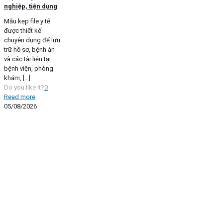
nghiệp, tiện dụng
Mẫu kẹp file y tế
được thiết kế
chuyên dụng để lưu
trữ hồ sơ, bệnh án
và các tài liệu tại
bệnh viện, phòng
khám,
[…]
Do you like it?
0
Read more
05/08/2026