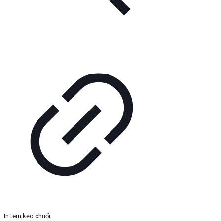
In tem kẹo chuối