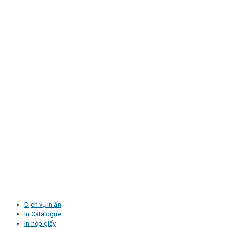
Dịch vụ in ấn
In Catalogue
In hộp giấy