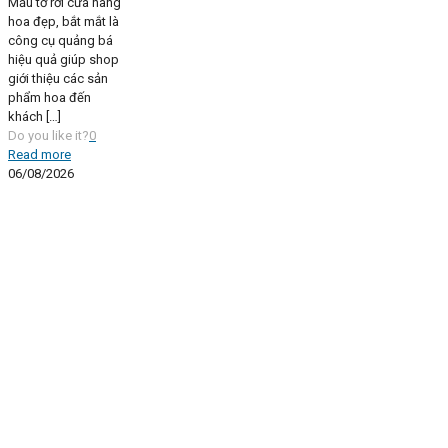
Mẫu tờ rơi cửa hàng
hoa đẹp, bắt mắt là
công cụ quảng bá
hiệu quả giúp shop
giới thiệu các sản
phẩm hoa đến
khách
[…]
Do you like it?
0
Read more
06/08/2026