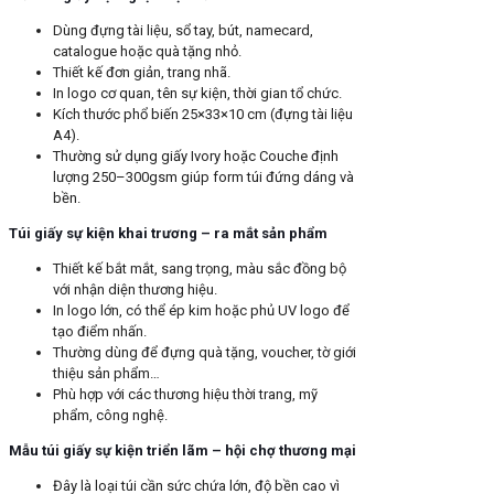
Dùng đựng tài liệu, sổ tay, bút, namecard,
catalogue hoặc quà tặng nhỏ.
Thiết kế đơn giản, trang nhã.
In logo cơ quan, tên sự kiện, thời gian tổ chức.
Kích thước phổ biến 25×33×10 cm (đựng tài liệu
A4).
Thường sử dụng giấy Ivory hoặc Couche định
lượng 250–300gsm giúp form túi đứng dáng và
bền.
Túi giấy sự kiện khai trương – ra mắt sản phẩm
Thiết kế bắt mắt, sang trọng, màu sắc đồng bộ
với nhận diện thương hiệu.
In logo lớn, có thể ép kim hoặc phủ UV logo để
tạo điểm nhấn.
Thường dùng để đựng quà tặng, voucher, tờ giới
thiệu sản phẩm…
Phù hợp với các thương hiệu thời trang, mỹ
phẩm, công nghệ.
Mẫu túi giấy sự kiện triển lãm – hội chợ thương mại
Đây là loại túi cần sức chứa lớn, độ bền cao vì