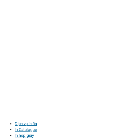
Dịch vụ in ấn
In Catalogue
In hộp giấy