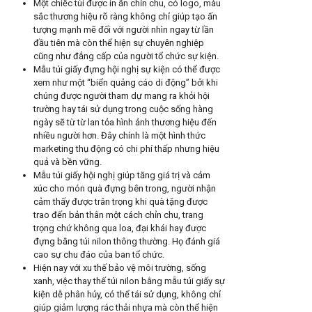
Một chiếc túi được in ấn chỉn chu, có logo, màu
sắc thương hiệu rõ ràng không chỉ giúp tạo ấn
tượng mạnh mẽ đối với người nhìn ngay từ lần
đầu tiên mà còn thể hiện sự chuyên nghiệp
cũng như đẳng cấp của người tổ chức sự kiện.
Mẫu túi giấy đựng hội nghị sự kiện có thể được
xem như một “biển quảng cáo di động” bởi khi
chúng được người tham dự mang ra khỏi hội
trường hay tái sử dụng trong cuộc sống hàng
ngày sẽ từ từ lan tỏa hình ảnh thương hiệu đến
nhiều người hơn. Đây chính là một hình thức
marketing thụ động có chi phí thấp nhưng hiệu
quả và bền vững.
Mẫu túi giấy hội nghị giúp tăng giá trị và cảm
xúc cho món quà đựng bên trong, người nhận
cảm thấy được trân trọng khi quà tặng được
trao đến bản thân một cách chỉn chu, trang
trọng chứ không qua loa, đại khái hay được
đựng bằng túi nilon thông thường. Họ đánh giá
cao sự chu đáo của ban tổ chức.
Hiện nay với xu thế bảo vệ môi trường, sống
xanh, việc thay thế túi nilon bằng mẫu túi giấy sự
kiện dễ phân hủy, có thể tái sử dụng, không chỉ
giúp giảm lượng rác thải nhựa mà còn thể hiện