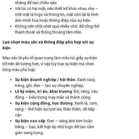
nhàng để tạo chiều sâu.
Với túi có hai mặt, nên thiết kế khác nhau nhẹ –
một mặt là logo và thông tin, mặt còn lại là hình
ảnh minh họa hoặc thông điệp của sự kiện.
Không nên nhồi nhét quá nhiều chữ, để tổng thể
thanh thoát và thông thoáng tầm nhìn.
Lựa chọn màu sắc và thông điệp phù hợp với sự
kiện
Màu sắc là yếu tố quan trọng làm mẫu túi giấy sự kiện
trở nên ấn tượng hơn, vì vậy tùy loại sự kiện mà chọn
tông màu phù hợp:
Sự kiện doanh nghiệp / hội thảo
: Xanh navy,
trắng, ghi, đen – tạo sự chuyên nghiệp.
Lễ kỷ niệm, tri ân, khai trương
: Đỏ, vàng, nâu
đồng – biểu trưng may mắn và thành công.
Sự kiện cộng đồng, học đường
: Xanh lá, cam,
vàng – thể hiện sự tươi vui, thân thiện, dễ tiếp
cận.
Sự kiện cao cấp
: Đen – vàng ánh kim hoặc
trắng – bạc, kết hợp ép nhũ logo để tạo cảm
giác sang trọng.