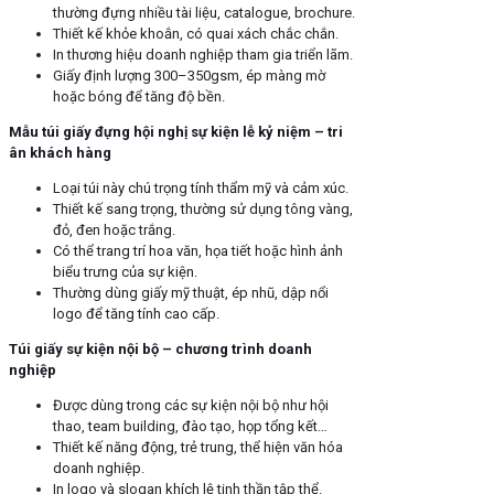
thường đựng nhiều tài liệu, catalogue, brochure.
Thiết kế khỏe khoắn, có quai xách chắc chắn.
In thương hiệu doanh nghiệp tham gia triển lãm.
Giấy định lượng 300–350gsm, ép màng mờ
hoặc bóng để tăng độ bền.
Mẫu túi giấy đựng hội nghị sự kiện lễ kỷ niệm – tri
ân khách hàng
Loại túi này chú trọng tính thẩm mỹ và cảm xúc.
Thiết kế sang trọng, thường sử dụng tông vàng,
đỏ, đen hoặc trắng.
Có thể trang trí hoa văn, họa tiết hoặc hình ảnh
biểu trưng của sự kiện.
Thường dùng giấy mỹ thuật, ép nhũ, dập nổi
logo để tăng tính cao cấp.
Túi giấy sự kiện nội bộ – chương trình doanh
nghiệp
Được dùng trong các sự kiện nội bộ như hội
thao, team building, đào tạo, họp tổng kết…
Thiết kế năng động, trẻ trung, thể hiện văn hóa
doanh nghiệp.
In logo và slogan khích lệ tinh thần tập thể.