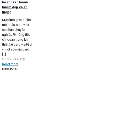
bộ sticker bướm
bướm đẹp và ấn
tượng
Mục lụcTại sao cần
một mẫu card visit
cá nhân chuyên
nghiệp?Những tiêu
chí quan trọng khi
thiết kế card visitGợi
ý một số mẫu card
[…]
Do you like it?
0
Read more
08/08/2026