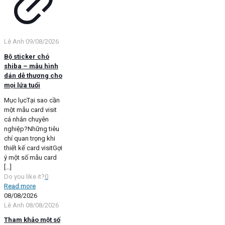
Lê Anh
09/08/2026
Bộ sticker chó
shiba – mẫu hình
dán dễ thương cho
mọi lứa tuổi
Mục lụcTại sao cần
một mẫu card visit
cá nhân chuyên
nghiệp?Những tiêu
chí quan trọng khi
thiết kế card visitGợi
ý một số mẫu card
[…]
Do you like it?
0
Read more
08/08/2026
Lê Anh
08/08/2026
Tham khảo một số