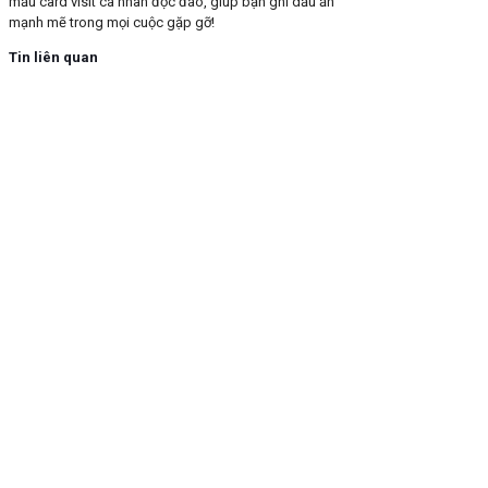
mẫu card visit cá nhân độc đáo, giúp bạn ghi dấu ấn
mạnh mẽ trong mọi cuộc gặp gỡ!
Tin liên quan