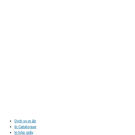
Dịch vụ in ấn
In Catalogue
In hộp giấy