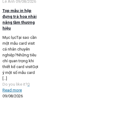
Lê Anh
09/08/2026
Top mẫu in hộp
đựng trà hoa nhài
nâng tầm thương
hiệu
Mục lụcTại sao cần
một mẫu card visit
cá nhân chuyên
nghiệp?Những tiêu
chí quan trọng khi
thiết kế card visitGợi
ý một số mẫu card
[…]
Do you like it?
0
Read more
09/08/2026