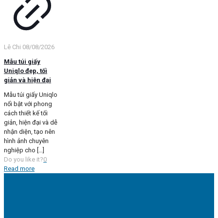
Lê Chi
08/08/2026
Mẫu túi giấy
Uniqlo đẹp, tối
giản và hiện đại
Mẫu túi giấy Uniqlo
nổi bật với phong
cách thiết kế tối
giản, hiện đại và dễ
nhận diện, tạo nên
hình ảnh chuyên
nghiệp cho
[…]
Do you like it?
0
Read more