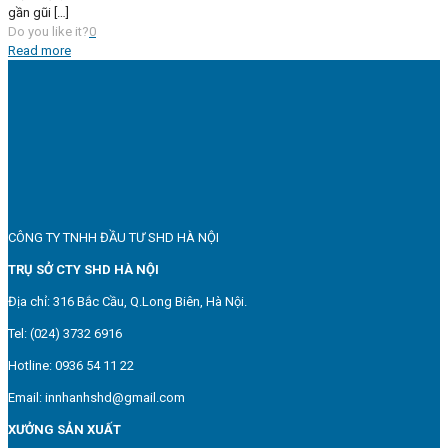
gần gũi
[…]
Do you like it?
0
Read more
CÔNG TY TNHH ĐẦU TƯ SHD HÀ NỘI
TRỤ SỞ CTY SHD HÀ NỘI
Địa chỉ: 316 Bắc Cầu, Q.Long Biên, Hà Nội.
Tel: (024) 3732 6916
Hotline: 0936 54 11 22
Email: innhanhshd@gmail.com
XƯỞNG SẢN XUẤT