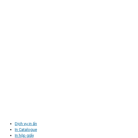
Dịch vụ in ấn
In Catalogue
In hộp giấy