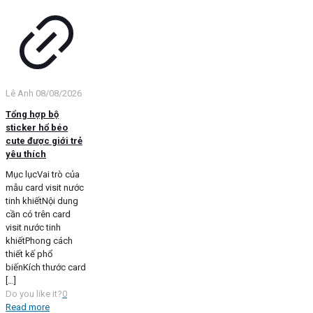
Lê Anh
08/08/2026
Tổng hợp bộ
sticker hổ béo
cute được giới trẻ
yêu thích
Mục lụcVai trò của
mẫu card visit nước
tinh khiếtNội dung
cần có trên card
visit nước tinh
khiếtPhong cách
thiết kế phổ
biếnKích thước card
[…]
Do you like it?
0
Read more