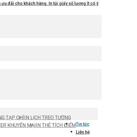
ưu đãi cho khách hàng. In túi giấy số lượng ít có ý
NG TẠP CHÍ
IN LỊCH TREO TƯỜNG
Tin tức
HER KHUYẾN MẠI
IN THẺ TÍCH ĐIỂM
Liên hệ