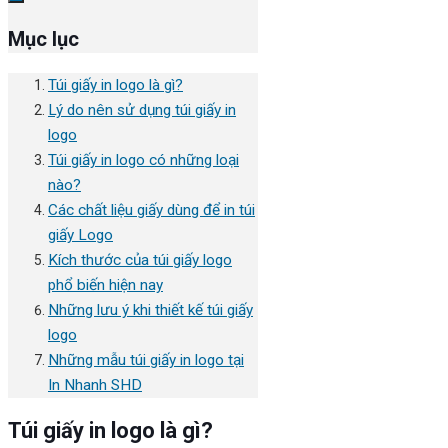
Mục lục
Túi giấy in logo là gì?
Lý do nên sử dụng túi giấy in
logo
Túi giấy in logo có những loại
nào?
Các chất liệu giấy dùng để in túi
giấy Logo
Kích thước của túi giấy logo
phổ biến hiện nay
Những lưu ý khi thiết kế túi giấy
logo
Những mẫu túi giấy in logo tại
In Nhanh SHD
Túi giấy in logo là gì?