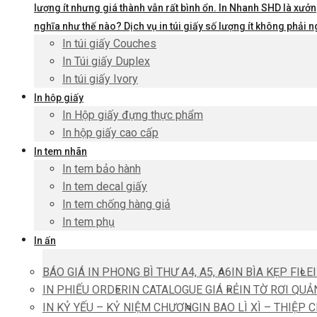
lượng ít nhưng giá thành vẫn rất bình ổn. In Nhanh SHD là xưởng
nghĩa như thế nào? Dịch vụ in túi giấy số lượng ít không phả
In túi giấy Couches
In Túi giấy Duplex
In túi giấy Ivory
In hộp giấy
In Hộp giấy đựng thực phẩm
In hộp giấy cao cấp
In tem nhãn
In tem bảo hành
In tem decal giấy
In tem chống hàng giả
In tem phụ
In ấn
BÁO GIÁ IN PHONG BÌ THƯ A4, A5, A6
IN BÌA KẸP FILE
IN PHIẾU ORDER
IN CATALOGUE GIÁ RẺ
IN TỜ RƠI QUẢ
IN KỶ YẾU – KỶ NIỆM CHƯƠNG
IN BAO LÌ XÌ – THIỆP 