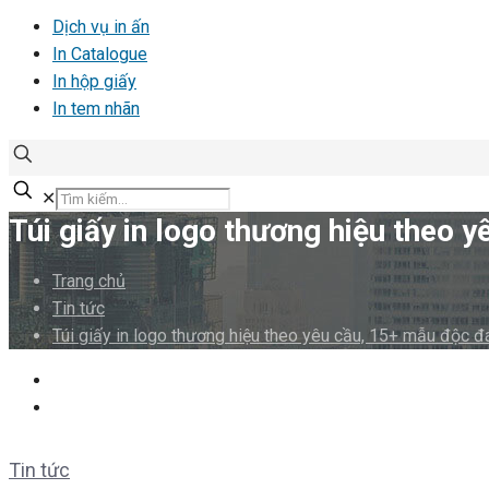
Dịch vụ in ấn
In Catalogue
In hộp giấy
In tem nhãn
✕
Túi giấy in logo thương hiệu theo 
Trang chủ
Tin tức
Túi giấy in logo thương hiệu theo yêu cầu, 15+ mẫu độc đ
Tin tức