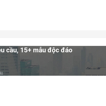
yêu cầu, 15+ mẫu độc đáo
áo