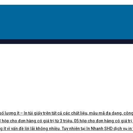
số lượng ít – In túi giấy trên tất cả các chất liệu, mẫu mã đa dạng, công
hộp cho đơn hàng có giá trị từ 3 triệu, 05 hộp cho đơn hàng có giá trị 5 
t vì vấn đề lời lãi không nhiều. Tuy nhiên tại In Nhanh SHD dịch vụ in 