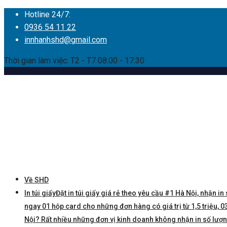
Hotline 24/7:
0936 54 11 22
innhanhshd@gmail.com
Thời gian làm việc: T2 - T7 08:00 - 17:30
Về SHD
In túi giấy
Đặt in túi giấy giá rẻ theo yêu cầu #1 Hà Nội, nhận in 
ngay 01 hộp card cho những đơn hàng có giá trị từ 1,5 triệu, 03 
Nội? Rất nhiều những đơn vị kinh doanh không nhận in số lượng í