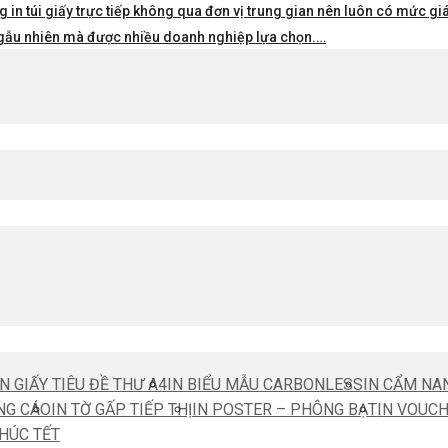
 in túi giấy trực tiếp không qua đơn vị trung gian nên luôn có mức giá 
i ngẫu nhiên mà được nhiều doanh nghiệp lựa chọn.…
IN GIẤY TIÊU ĐỀ THƯ A4
IN BIỂU MẪU CARBONLESS
IN CẨM NA
NG CÁO
IN TỜ GẤP TIẾP THỊ
IN POSTER – PHÔNG BẠT
IN VOUC
CHÚC TẾT