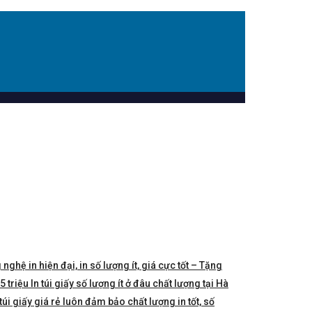
 nghệ in hiện đại, in số lượng ít, giá cực tốt – Tặng
triệu In túi giấy số lượng ít ở đâu chất lượng tại Hà
túi giấy giá rẻ luôn đảm bảo chất lượng in tốt, số