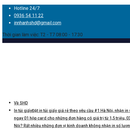
Hotline 24/7:
0936 54 11 22
innhanhshd@gmail.com
Thời gian làm việc: T2 - T7 08:00 - 17:30
Về SHD
In túi giấy
Đặt in túi giấy giá rẻ theo yêu cầu #1 Hà Nội, nhận in 
ngay 01 hộp card cho những đơn hàng có giá trị từ 1,5 triệu, 03 
Nội? Rất nhiều những đơn vị kinh doanh không nhận in số lượng í