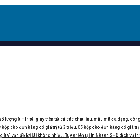
số lượng ít – In túi giấy trên tất cả các chất liệu, mẫu mã đa dạng, công
hộp cho đơn hàng có giá trị từ 3 triệu, 05 hộp cho đơn hàng có giá trị 5 
t vì vấn đề lời lãi không nhiều. Tuy nhiên tại In Nhanh SHD dịch vụ in 