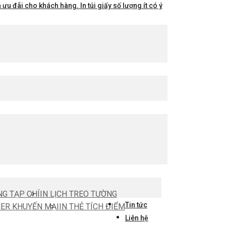
ưu đãi cho khách hàng. In túi giấy số lượng ít có ý
NG TẠP CHÍ
IN LỊCH TREO TƯỜNG
Tin tức
HER KHUYẾN MẠI
IN THẺ TÍCH ĐIỂM
Liên hệ