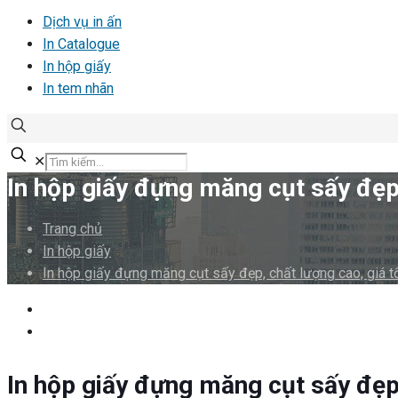
Dịch vụ in ấn
In Catalogue
In hộp giấy
In tem nhãn
✕
In hộp giấy đựng măng cụt sấy đẹp,
Trang chủ
In hộp giấy
In hộp giấy đựng măng cụt sấy đẹp, chất lượng cao, giá t
In hộp giấy đựng măng cụt sấy đẹp,