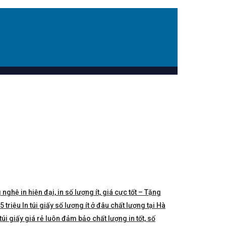
 nghệ in hiện đại, in số lượng ít, giá cực tốt – Tặng
triệu In túi giấy số lượng ít ở đâu chất lượng tại Hà
túi giấy giá rẻ luôn đảm bảo chất lượng in tốt, số