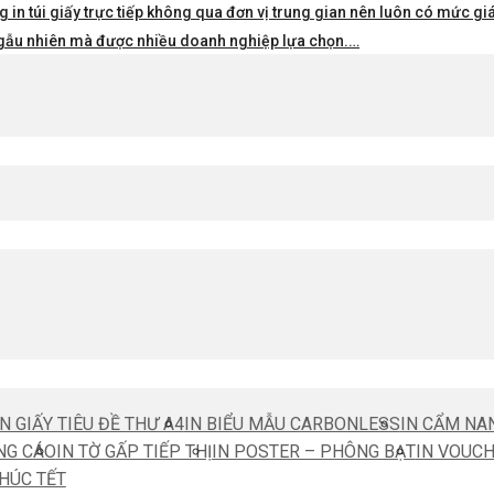
 in túi giấy trực tiếp không qua đơn vị trung gian nên luôn có mức giá 
i ngẫu nhiên mà được nhiều doanh nghiệp lựa chọn.…
IN GIẤY TIÊU ĐỀ THƯ A4
IN BIỂU MẪU CARBONLESS
IN CẨM NA
NG CÁO
IN TỜ GẤP TIẾP THỊ
IN POSTER – PHÔNG BẠT
IN VOUC
CHÚC TẾT