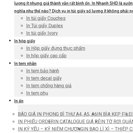
lượng ít nhưng giá thành vẫn rất bình ổn. In Nhanh SHD là xưởng
nghĩa như thế nào? Dịch vụ in túi giấy số lượng ít không phả
In túi giấy Couches
In Túi giấy Duplex
In túi giấy Ivory
In hộp giấy
In Hộp giấy đựng thực phẩm
In hộp giấy cao cấp
In tem nhãn
In tem bảo hành
In tem decal giấy
In tem chống hàng giả
In tem phụ
In ấn
BÁO GIÁ IN PHONG BÌ THƯ A4, A5, A6
IN BÌA KẸP FILE
IN PHIẾU ORDER
IN CATALOGUE GIÁ RẺ
IN TỜ RƠI QUẢ
IN KỶ YẾU – KỶ NIỆM CHƯƠNG
IN BAO LÌ XÌ – THIỆP 