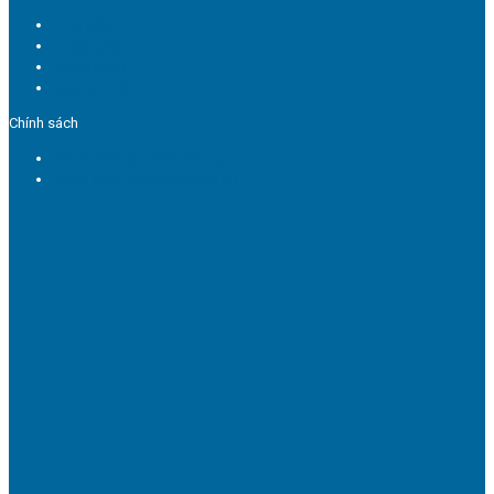
In túi giấy
In hộp giấy
In tem nhãn
Dịch vụ in ấn
Chính sách
Chính sách quy định chung
Chính sách bảo mật thông tin