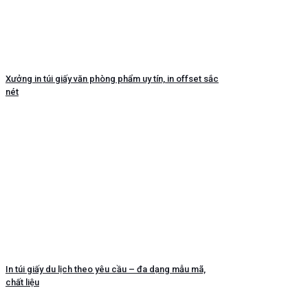
Xưởng in túi giấy văn phòng phẩm uy tín, in offset sắc
nét
In túi giấy du lịch theo yêu cầu – đa dạng mẫu mã,
chất liệu