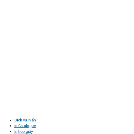
Dịch vụ in ấn
In Catalogue
In hộp giấy