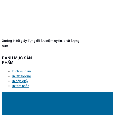
Xưởng in túi giấy đựng đồ lưu niệm uy tín, chất lượng
cao
DANH MỤC SẢN
PHẨM
Dịch vụ in ấn
In Catalogue
In hộp giấy
In tem nhãn