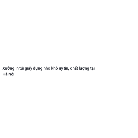
Xưởng in túi giấy đựng nho khô uy tín, chất lượng tại
Hà Nội